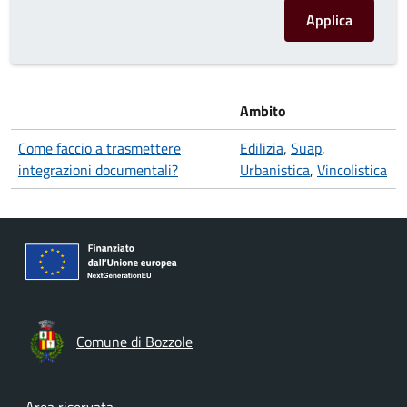
Ambito
Come faccio a trasmettere
Edilizia
,
Suap
,
integrazioni documentali?
Urbanistica
,
Vincolistica
Comune di Bozzole