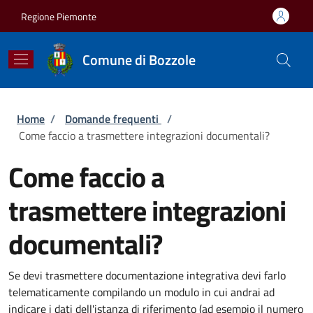
Salta al contenuto principale
Skip to footer content
Regione Piemonte
Comune di Bozzole
Briciole di pane
Home
/
Domande frequenti
/
Come faccio a trasmettere integrazioni documentali?
Come faccio a
trasmettere integrazioni
documentali?
Se devi trasmettere documentazione integrativa devi farlo
telematicamente compilando un modulo in cui andrai ad
indicare i dati dell'istanza di riferimento (ad esempio il numero