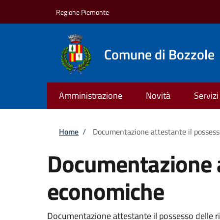
Salta al contenuto principale
Skip to footer content
Regione Piemonte
Comune di Bozzole
Amministrazione
Novità
Servizi
Briciole di pane
Home
/
Documentazione attestante il possess
Documentazione at
economiche
Documentazione attestante il possesso delle ris