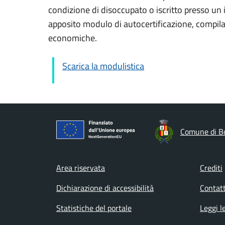
condizione di disoccupato o iscritto presso un i
apposito modulo di autocertificazione, compilab
economiche.
Scarica la modulistica
Comune di B
Footer menu
Area riservata
Crediti
Dichiarazione di accessibilità
Contatt
Statistiche del portale
Leggi l