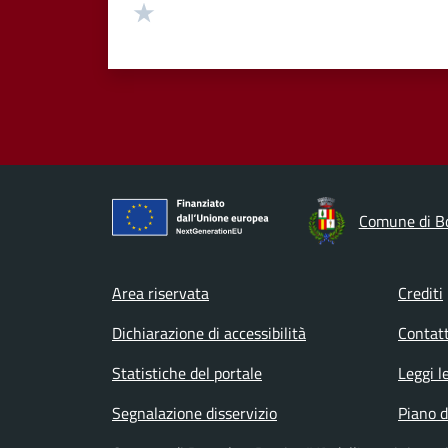
Valuta 1 stelle su 5
Comune di B
Footer menu
Area riservata
Crediti
Dichiarazione di accessibilità
Contatt
Statistiche del portale
Leggi l
Segnalazione disservizio
Piano d