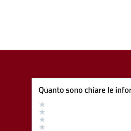
Quanto sono chiare le info
Valutazione
Valuta 5 stelle su 5
Valuta 4 stelle su 5
Valuta 3 stelle su 5
Valuta 2 stelle su 5