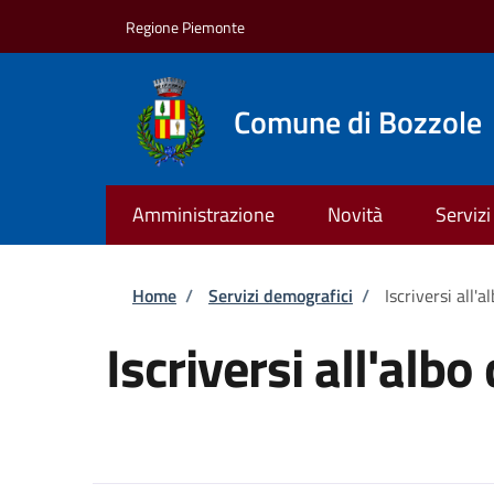
Salta al contenuto principale
Skip to footer content
Regione Piemonte
Comune di Bozzole
Amministrazione
Novità
Servizi
Briciole di pane
Home
/
Servizi demografici
/
Iscriversi all'a
Iscriversi all'albo